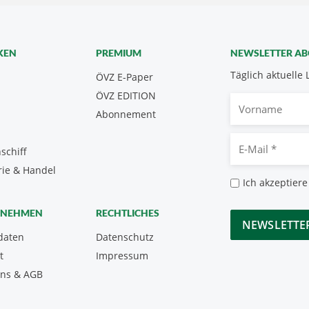
KEN
PREMIUM
NEWSLETTER A
Täglich aktuelle 
ÖVZ E-Paper
ÖVZ EDITION
Vorname
Abonnement
E-
schiff
Mail
rie & Handel
*
Datenschutz
Ich akzeptiere
*
CAPTCHA
RNEHMEN
RECHTLICHES
daten
Datenschutz
t
Impressum
uns & AGB