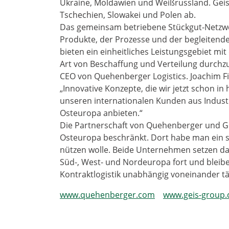
Ukraine, Moldawien und Weißrussland. Gei
Tschechien, Slowakei und Polen ab.
Das gemeinsam betriebene Stückgut-Netzwerk
Produkte, der Prozesse und der begleitende
bieten ein einheitliches Leistungsgebiet mit
Art von Beschaffung und Verteilung durchzu
CEO von Quehenberger Logistics. Joachim Fi
„Innovative Konzepte, die wir jetzt schon i
unseren internationalen Kunden aus Industr
Osteuropa anbieten.“
Die Partnerschaft von Quehenberger und Gei
Osteuropa beschränkt. Dort habe man ein 
nützen wolle. Beide Unternehmen setzen da
Süd-, West- und Nordeuropa fort und blei
Kontraktlogistik unabhängig voneinander tä
www.quehenberger.com
www.geis-group