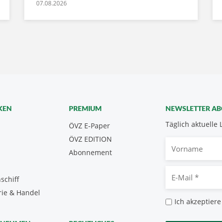
07.08.2026
KEN
PREMIUM
NEWSLETTER A
Täglich aktuelle 
ÖVZ E-Paper
ÖVZ EDITION
Vorname
Abonnement
E-
schiff
Mail
rie & Handel
*
Datenschutz
Ich akzeptiere
*
CAPTCHA