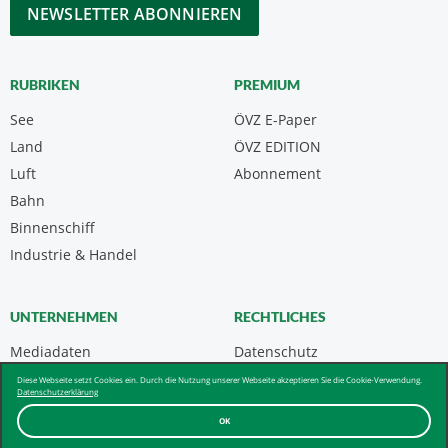
CAPTCHA
RUBRIKEN
PREMIUM
See
ÖVZ E-Paper
Land
ÖVZ EDITION
Luft
Abonnement
Bahn
Binnenschiff
Industrie & Handel
UNTERNEHMEN
RECHTLICHES
Mediadaten
Datenschutz
Kontakt
Impressum
Diese Webseite setzt Cookies ein. Durch die Nutzung unserer Webseite akzeptieren Sie die Cookie-Verwendung.
Datenschutzerklärung
Über uns & AGB
OK