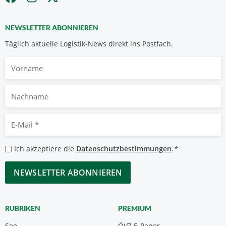
NEWSLETTER ABONNIEREN
Täglich aktuelle Logistik-News direkt ins Postfach.
Vorname
Nachname
E-
Mail
*
Datenschutzbestimmungen
Ich akzeptiere die
Datenschutzbestimmungen
.
*
*
CAPTCHA
RUBRIKEN
PREMIUM
See
ÖVZ E-Paper