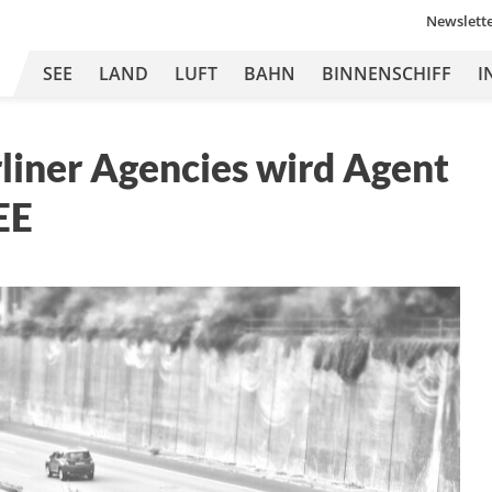
Newslett
SEE
LAND
LUFT
BAHN
BINNENSCHIFF
I
rliner Agencies wird Agent
EE