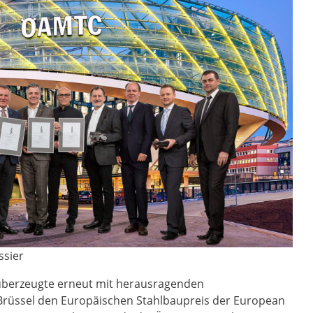
ssier
p überzeugte erneut mit herausragenden
n Brüssel den Europäischen Stahlbaupreis der European