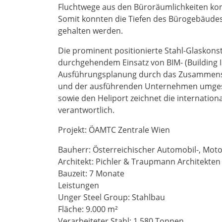
Fluchtwege aus den Büroräumlichkeiten kons
Somit konnten die Tiefen des Bürogebäudes
gehalten werden.
Die prominent positionierte Stahl-Glaskons
durchgehendem Einsatz von BIM- (Building 
Ausführungsplanung durch das Zusammenspi
und der ausführenden Unternehmen umgeset
sowie den Heliport zeichnet die internation
verantwortlich.
Projekt: ÖAMTC Zentrale Wien
Bauherr: Österreichischer Automobil-, Mot
Architekt: Pichler & Traupmann Architekte
Bauzeit: 7 Monate
Leistungen
Unger Steel Group: Stahlbau
Fläche: 9.000 m²
Verarbeiteter Stahl: 1.580 Tonnen