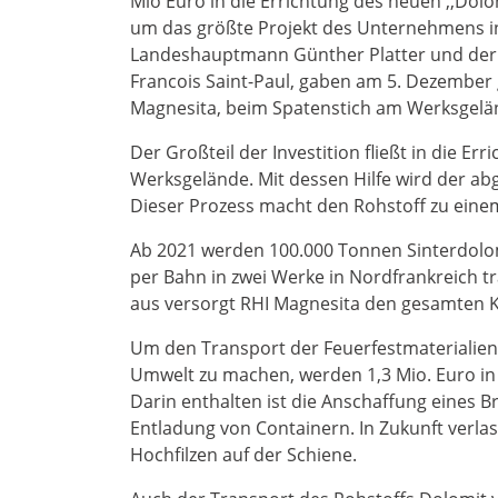
Mio Euro in die Errichtung des neuen ,,Dolo
um das größte Projekt des Unternehmens in d
Landeshauptmann Günther Platter und der B
Francois Saint-Paul, gaben am 5. Dezember
Magnesita, beim Spatenstich am Werksgelän
Der Großteil der Investition fließt in die
Werksgelände. Mit dessen Hilfe wird der ab
Dieser Prozess macht den Rohstoff zu eine
Ab 2021 werden 100.000 Tonnen Sinterdolom
per Bahn in zwei Werke in Nordfrankreich tr
aus versorgt RHI Magnesita den gesamten K
Um den Transport der Feuerfestmaterialien 
Umwelt zu machen, werden 1,3 Mio. Euro in
Darin enthalten ist die Anschaffung eines 
Entladung von Containern. In Zukunft verl
Hochfilzen auf der Schiene.