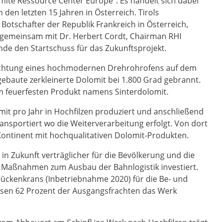
mite Ressource Center Europe‘‘. Es handelt sich dabei
en letzten 15 Jahren in Österreich. Tirols
otschafter der Republik Frankreich in Österreich,
 gemeinsam mit Dr. Herbert Cordt, Chairman RHI
de den Startschuss für das Zukunftsprojekt.
 Errichtung eines hochmodernen Drehrohrofens auf dem
gebaute zerkleinerte Dolomit bei 1.800 Grad gebrannt.
m feuerfesten Produkt namens Sinterdolomit.
it pro Jahr in Hochfilzen produziert und anschließend
ansportiert wo die Weiterverarbeitung erfolgt. Von dort
ontinent mit hochqualitativen Dolomit-Produkten.
in Zukunft verträglicher für die Bevölkerung und die
 Maßnahmen zum Ausbau der Bahnlogistik investiert.
Brückenkrans (Inbetriebnahme 2020) für die Be- und
assen 62 Prozent der Ausgangsfrachten das Werk