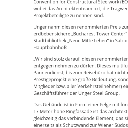
Convention for Constructural Steelwork (EC
wobei das Architektenteam pxt, die Tragwe
Projektbeteiligte zu nennen sind.
Unger nahm diesen renommierten Preis zum 
erdbebensichere „Bucharest Tower Center“ 
Stadtbibliothek „Neue Mitte Lehen“ in Sal
Hauptbahnhofs.
„Wir sind stolz darauf, diesen renommierten
entgegen nehmen zu dürfen. Dieses multif
Pannendienst, bis zum Reisebüro hat nicht n
Prestigeprojekt eine große Bedeutung, son
Mitglieder bzw. aller Verkehrsteilnehmer) e
Geschäftsführer der Unger Steel Group.
Das Gebäude ist in Form einer Felge mit fün
17 Meter hohe Ringfassade ist das architek
gleichzeitig das verbindende Element, das s
einerseits als Schutzwand zur Wiener Südos