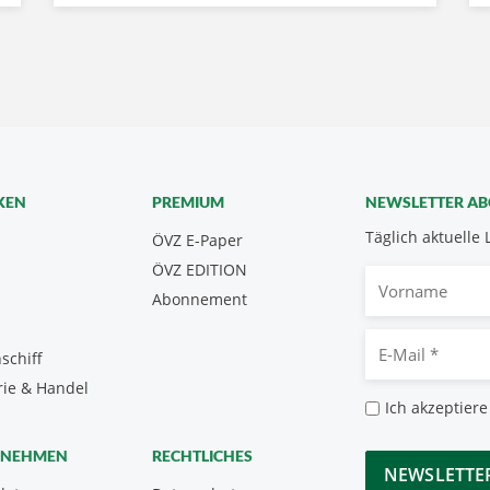
KEN
PREMIUM
NEWSLETTER A
Täglich aktuelle 
ÖVZ E-Paper
ÖVZ EDITION
Vorname
Abonnement
E-
schiff
Mail
rie & Handel
*
Datenschutz
Ich akzeptiere
*
CAPTCHA
RNEHMEN
RECHTLICHES