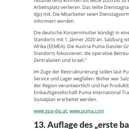
resultiertend könnten bis Mitte 2020 bis zu 
Arbeitsplatz verlieren. Das teilte Dienstag
djp) mit. Die Mitarbeiter seien Dienstagvor
informiert worden.
Die deutsche Konzernmutter kündigt in eine
Standorts mit 1. Jänner 2020 an. Salzburg i
Afrika (EEMEA). Die Austria Puma Dassler Gm
Standorts fokussieren: die operative Betreu
Zentralasien und Israel.“
Im Zuge der Restrukturierung sollen laut P
Service und Lager wegfallen. Bisher war Sal
der Region verantwortlich und hat Produktb
Einkaufsgesellschaft Puma International Trad
Sozialplan erarbeitet werden.
www.gpa-djp.at
;
www.puma.com
13. Auflage des „erste b