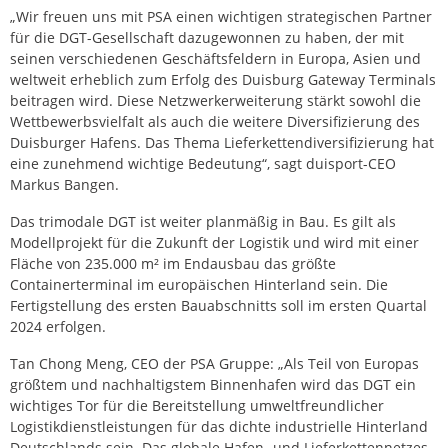
„Wir freuen uns mit PSA einen wichtigen strategischen Partner
für die DGT-Gesellschaft dazugewonnen zu haben, der mit
seinen verschiedenen Geschäftsfeldern in Europa, Asien und
weltweit erheblich zum Erfolg des Duisburg Gateway Terminals
beitragen wird. Diese Netzwerkerweiterung stärkt sowohl die
Wettbewerbsvielfalt als auch die weitere Diversifizierung des
Duisburger Hafens. Das Thema Lieferkettendiversifizierung hat
eine zunehmend wichtige Bedeutung“, sagt duisport-CEO
Markus Bangen.
Das trimodale DGT ist weiter planmäßig in Bau. Es gilt als
Modellprojekt für die Zukunft der Logistik und wird mit einer
Fläche von 235.000 m² im Endausbau das größte
Containerterminal im europäischen Hinterland sein. Die
Fertigstellung des ersten Bauabschnitts soll im ersten Quartal
2024 erfolgen.
Tan Chong Meng, CEO der PSA Gruppe: „Als Teil von Europas
größtem und nachhaltigstem Binnenhafen wird das DGT ein
wichtiges Tor für die Bereitstellung umweltfreundlicher
Logistikdienstleistungen für das dichte industrielle Hinterland
Deutschlands sein. Das globale Hafen- und Lieferkettennetzes