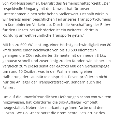
von Poll-Nussbaumer, begrüßt das Gemeinschaftsprojekt: „Der
respektvolle Umgang mit der Umwelt hat für unser
Unternehmen einen sehr hohen Stellenwert. Deshalb wickeln
wir bereits einen beachtlichen Teil unseres Transportvolumens
im Kombinierten Verkehr ab. Durch die Anschaffung der E-Lkw
für den Einsatz bei Rohrdorfer ist ein weiterer Schritt in
Richtung umweltfreundliche Transporte getan.“
Mit bis zu 600 kW Leistung, einer Höchstgeschwindigkeit von 80
km/h sowie einer Reichweite von bis zu 500 Kilometern
gelangen die CO₂-reduzierten Zemente mit den neuen E-Lkw
genauso schnell und zuverlässig zu den Kunden wie bisher. Im
Vergleich zum Diesel senkt der eActros 600 den Geräuschpegel
um rund 10 Dezibel, was in der Wahrnehmung einer
Halbierung der Lautstärke entspricht. Davon profitieren nicht
nur die Anlieger der Transportstrecken, sondern auch die
Fahrer.
Um auf die umweltfreundlichen Lieferungen schon von Weitem
hinzuweisen, hat Rohrdorfer die Silo-Auflieger komplett
neugestaltet. Neben der markanten grünen Farbe und dem
Slogan „We Go Green“ sorgt die prominente Platzierung des