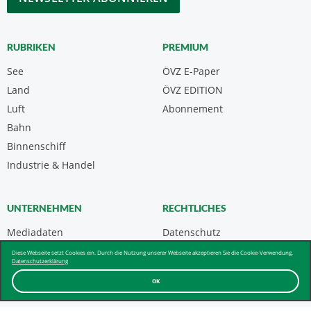
RUBRIKEN
PREMIUM
See
ÖVZ E-Paper
Land
ÖVZ EDITION
Luft
Abonnement
Bahn
Binnenschiff
Industrie & Handel
UNTERNEHMEN
RECHTLICHES
Mediadaten
Datenschutz
Kontakt
Impressum
Diese Webseite setzt Cookies ein. Durch die Nutzung unserer Webseite akzeptieren Sie die Cookie-Verwendung.
Datenschutzerklärung
Über uns & AGB
OK