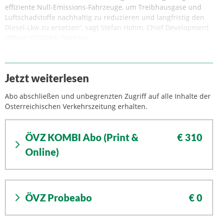
effiziente Null-Emissions-Fahrzeuge, um Treibhausgase und
Luftschadstoffe nachhaltig zu reduzieren und langfristig den
Diesel-Lkw zu ersetzen“, sagt Stefan Hohm, Chief Development
Officer (CDO) bei Dachser.
Jetzt weiterlesen
Abo abschließen und unbegrenzten Zugriff auf alle Inhalte der
Österreichischen Verkehrszeitung erhalten.
ÖVZ KOMBI Abo (Print &
€ 310
Online)
ÖVZ Probeabo
€ 0