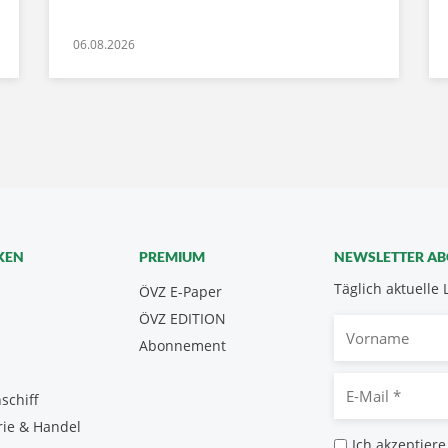
06.08.2026
KEN
PREMIUM
NEWSLETTER A
Täglich aktuelle 
ÖVZ E-Paper
ÖVZ EDITION
Vorname
Abonnement
E-
schiff
Mail
rie & Handel
*
Datenschutz
Ich akzeptiere