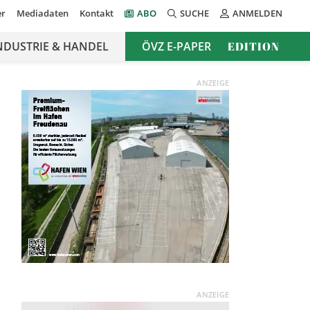
er
Mediadaten
Kontakt
ABO
SUCHE
ANMELDEN
NDUSTRIE & HANDEL
ÖVZ E-PAPER
EDITION
ANZEIGE
ANZEIGE