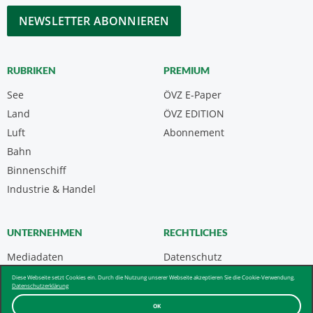
*
CAPTCHA
RUBRIKEN
PREMIUM
See
ÖVZ E-Paper
Land
ÖVZ EDITION
Luft
Abonnement
Bahn
Binnenschiff
Industrie & Handel
UNTERNEHMEN
RECHTLICHES
Mediadaten
Datenschutz
Kontakt
Impressum
Diese Webseite setzt Cookies ein. Durch die Nutzung unserer Webseite akzeptieren Sie die Cookie-Verwendung.
Datenschutzerklärung
Über uns & AGB
OK