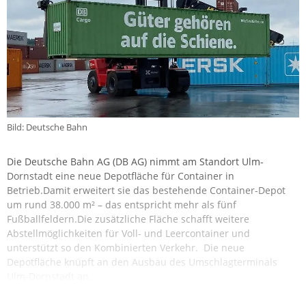
Bild: Deutsche Bahn
Die Deutsche Bahn AG (DB AG) nimmt am Standort Ulm-
Dornstadt eine neue Depotfläche für Container in
Betrieb.Damit erweitert sie das bestehende Container-Depot
um rund 38.000 m² – das entspricht mehr als fünf
Fußballfeldern.Die zusätzliche Fläche schafft weitere
Abstellmöglichkeiten für Voll- und Leercontainer und
unterstützt so den Kombinierten Verkehr. Die neue
Depotfläche knüpft an den Ausbau des Umschlagterminals
Ulm-Dornstadt an.