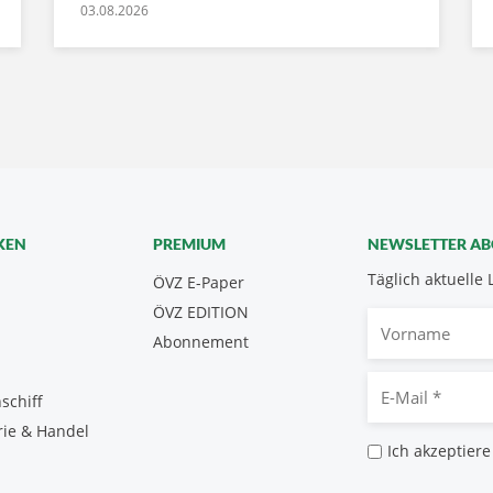
03.08.2026
KEN
PREMIUM
NEWSLETTER A
Täglich aktuelle 
ÖVZ E-Paper
ÖVZ EDITION
Vorname
Abonnement
E-
schiff
Mail
rie & Handel
*
Datenschutz
Ich akzeptiere
*
CAPTCHA