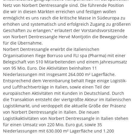
Netz von Norbert Dentressangle sind. Die führende Position
die wir in diesen Märkten erreichen und festigen wollen
ermöglicht es uns rasch die kritische Masse in Südeuropa zu
erhöhen und systematisch und erfolgreich Zugang zu größeren
Geschäften zu erlangen,“ erläutert der Vorstandsvorsitzende
von Norbert Dentressangle Hervé Montjotin die Beweggründe
für die Übernahme.
Norbert Dentressangle erwirbt die italienischen
Organisationen Fiege Borruso und FLI spa (Pharma) mit einer
Belegschaft von 510 Mitarbeitenden und einem Jahresumsatz
von 95 Mio. Euro. Die Aktivitäten beinhalten 11
Niederlassungen mit insgesamt 264.000 m² Lagerfläche.
Entsprechend dem Vereinbarung behält Fiege einige Logistik-
und Luftfrachtverträge in Italien, sowie einen Teil der
europäischen Aktivitäten mit Kunden in Deutschland. Durch
die Transaktion entsteht der viertgrößte Akteur im italienischen
Logistikmarkt, und verdoppelt die aktuelle Größe der Präsenz
von Norbert Dentressangle in Italien. Die neuen
Logistikaktivitäten von Norbert Dentressangle in Italien stehen
für einen Umsatz von 220 Mio. Euro gut, sowie 35
Niederlassungen mit 630.000 m² Lagerfläche und 1.200