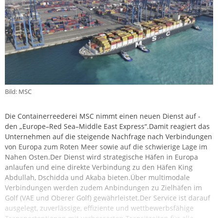
Bild: MSC
Die Containerreederei MSC nimmt einen neuen Dienst auf -
den „Europe–Red Sea–Middle East Express“.Damit reagiert das
Unternehmen auf die steigende Nachfrage nach Verbindungen
von Europa zum Roten Meer sowie auf die schwierige Lage im
Nahen Osten.Der Dienst wird strategische Häfen in Europa
anlaufen und eine direkte Verbindung zu den Häfen King
Abdullah, Dschidda und Akaba bieten.Über multimodale
Verbindungen werden zudem Anbindungen zu Zielhäfen im
Golf (VAE und Oberer Golf) gewährleistet.Der Service ist darauf
ausgelegt, zuverlässige, effiziente und wettbewerbsfähige