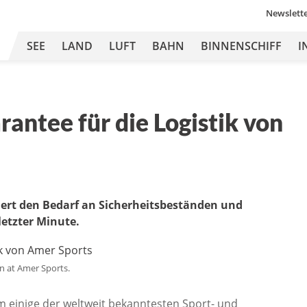
Newslett
SEE
LAND
LUFT
BAHN
BINNENSCHIFF
I
antee für die Logistik von
iert den Bedarf an Sicherheitsbeständen und
letzter Minute.
n at Amer Sports.
em einige der weltweit bekanntesten Sport- und