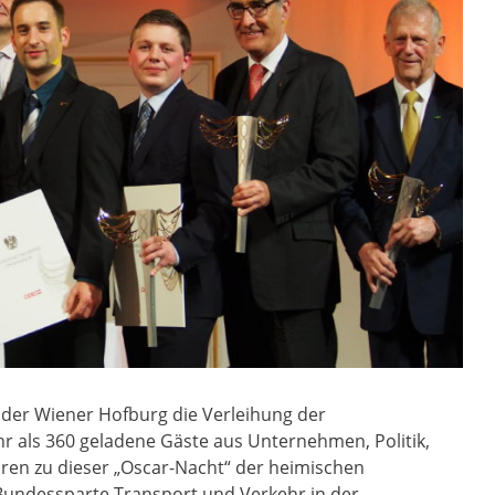
n der Wiener Hofburg die Verleihung der
hr als 360 geladene Gäste aus Unternehmen, Politik,
ren zu dieser „Oscar-Nacht“ der heimischen
Bundessparte Transport und Verkehr in der