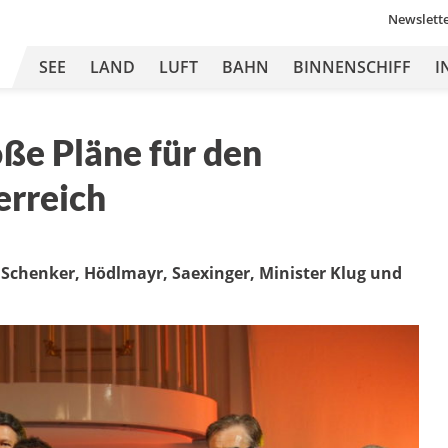
Newslett
SEE
LAND
LUFT
BAHN
BINNENSCHIFF
I
oße Pläne für den
erreich
 Schenker, Hödlmayr, Saexinger, Minister Klug und