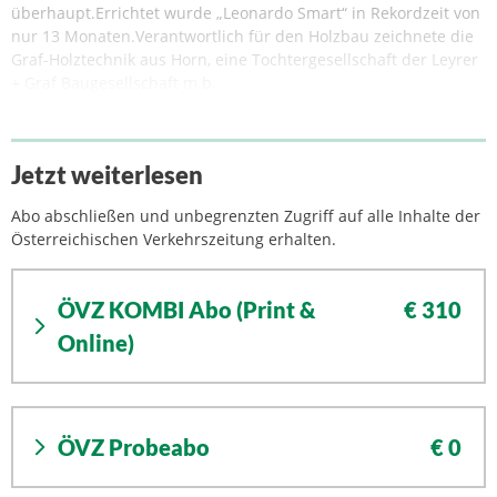
überhaupt.Errichtet wurde „Leonardo Smart“ in Rekordzeit von
nur 13 Monaten.Verantwortlich für den Holzbau zeichnete die
Graf-Holztechnik aus Horn, eine Tochtergesellschaft der Leyrer
+ Graf Baugesellschaft m.b.
Jetzt weiterlesen
Abo abschließen und unbegrenzten Zugriff auf alle Inhalte der
Österreichischen Verkehrszeitung erhalten.
ÖVZ KOMBI Abo (Print &
€ 310
Online)
ÖVZ Probeabo
€ 0