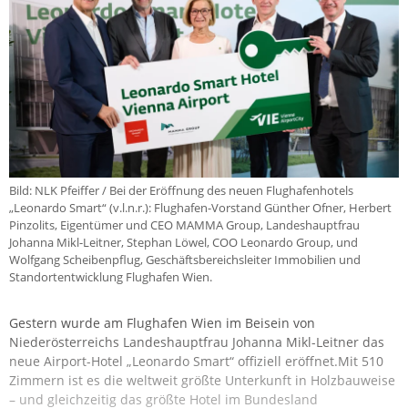
Bild: NLK Pfeiffer / Bei der Eröffnung des neuen Flughafenhotels
„Leonardo Smart“ (v.l.n.r.): Flughafen-Vorstand Günther Ofner, Herbert
Pinzolits, Eigentümer und CEO MAMMA Group, Landeshauptfrau
Johanna Mikl-Leitner, Stephan Löwel, COO Leonardo Group, und
Wolfgang Scheibenpflug, Geschäftsbereichsleiter Immobilien und
Standortentwicklung Flughafen Wien.
Gestern wurde am Flughafen Wien im Beisein von
Niederösterreichs Landeshauptfrau Johanna Mikl-Leitner das
neue Airport-Hotel „Leonardo Smart“ offiziell eröffnet.Mit 510
Zimmern ist es die weltweit größte Unterkunft in Holzbauweise
– und gleichzeitig das größte Hotel im Bundesland