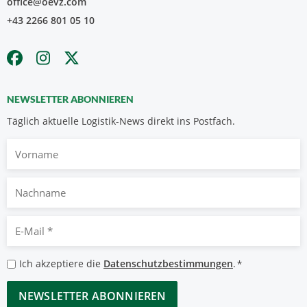
office@oevz.com
+43 2266 801 05 10
NEWSLETTER ABONNIEREN
Täglich aktuelle Logistik-News direkt ins Postfach.
Vorname
Nachname
E-
Mail
*
Datenschutzbestimmungen
Ich akzeptiere die
Datenschutzbestimmungen
.
*
*
CAPTCHA