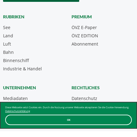
RUBRIKEN
PREMIUM
See
ÖVZ E-Paper
Land
ÖVZ EDITION
Luft
Abonnement
Bahn
Binnenschiff
Industrie & Handel
UNTERNEHMEN
RECHTLICHES
Mediadaten
Datenschutz
Kontakt
Impressum
Diese Webseite setzt Cookies ein. Durch die Nutzung unserer Webseite akzeptieren Sie die Cookie-Verwendung.
Datenschutzerklärung
Über uns & AGB
OK