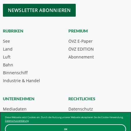
*
CAPTCHA
RUBRIKEN
PREMIUM
See
ÖVZ E-Paper
Land
ÖVZ EDITION
Luft
Abonnement
Bahn
Binnenschiff
Industrie & Handel
UNTERNEHMEN
RECHTLICHES
Mediadaten
Datenschutz
Kontakt
Impressum
Diese Webseite setzt Cookies ein. Durch die Nutzung unserer Webseite akzeptieren Sie die Cookie-Verwendung.
Datenschutzerklärung
Über uns & AGB
OK