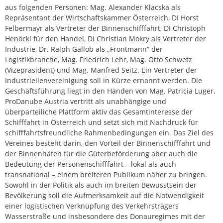
aus folgenden Personen: Mag. Alexander Klacska als
Repräsentant der Wirtschaftskammer Österreich, DI Horst
Felbermayr als Vertreter der Binnenschifffahrt, DI Christoph
Henöckl für den Handel, DI Christian Mokry als Vertreter der
Industrie, Dr. Ralph Gallob als „Frontmann“ der
Logistikbranche, Mag. Friedrich Lehr, Mag. Otto Schwetz
(Vizepräsident) und Mag. Manfred Seitz. Ein Vertreter der
Industriellenvereinigung soll in Kürze ernannt werden. Die
Geschäftsführung liegt in den Händen von Mag. Patricia Luger.
ProDanube Austria vertritt als unabhängige und
überparteiliche Plattform aktiv das Gesamtinteresse der
Schifffahrt in Österreich und setzt sich mit Nachdruck für
schifffahrtsfreundliche Rahmenbedingungen ein. Das Ziel des
Vereines besteht darin, den Vorteil der Binnenschifffahrt und
der Binnenhäfen für die Güterbeförderung aber auch die
Bedeutung der Personenschifffahrt – lokal als auch
transnational – einem breiteren Publikum näher zu bringen.
Sowohl in der Politik als auch im breiten Bewusstsein der
Bevölkerung soll die Aufmerksamkeit auf die Notwendigkeit
einer logistischen Verknüpfung des Verkehrsträgers
Wasserstraße und insbesondere des Donauregimes mit der