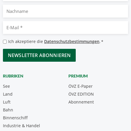
Nachname
E-
Mail
*
Datenschutzbestimmungen
Ich akzeptiere die
Datenschutzbestimmungen
.
*
*
CAPTCHA
RUBRIKEN
PREMIUM
See
ÖVZ E-Paper
Land
ÖVZ EDITION
Luft
Abonnement
Bahn
Binnenschiff
Industrie & Handel