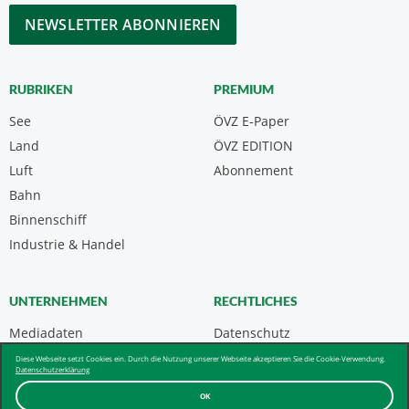
*
CAPTCHA
RUBRIKEN
PREMIUM
See
ÖVZ E-Paper
Land
ÖVZ EDITION
Luft
Abonnement
Bahn
Binnenschiff
Industrie & Handel
UNTERNEHMEN
RECHTLICHES
Mediadaten
Datenschutz
Kontakt
Impressum
Diese Webseite setzt Cookies ein. Durch die Nutzung unserer Webseite akzeptieren Sie die Cookie-Verwendung.
Datenschutzerklärung
Über uns & AGB
OK