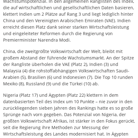
Wachstumspotenzial. In den allgemeinen Ranglisten des Index,
die auf wirtschaftlichen und gesellschaftlichen Daten basieren,
klettert Indien um 2 Plätze auf Rang 3 und liegt lediglich hinter
China und den Vereinigten Arabischen Emiraten (VAE). Indien
erreicht diesen Platz dank seiner starken Wirtschaftsleistung
und eingeleiteter Reformen durch die Regierung von
Premierminister Narendra Modi.
China, die zweitgrößte Volkswirtschaft der Welt, bleibt mit
großem Abstand der führende Wachstumsmarkt. An der Spitze
der Rangliste überholen die VAE (Platz 2), Indien (3) und
Malaysia (4) die rohstoffabhängigen Volkswirtschaften Saudi-
Arabien (5), Brasilien (6) und Indonesien (7). Die Top 10 runden
Mexiko (8), Russland (9) und die Türkei (10) ab.
Nigeria (Platz 17) und Ägypten (Platz 22) klettern in dem
datenbasierten Teil des Index um 10 Punkte – nie zuvor in den
zurückliegenden sieben Jahren des Rankings hatte es so große
Sprünge nach vorn gegeben. Das Potenzial von Nigeria, der
größten Volkswirtschaft Afrikas, ist stärker in den Fokus gerückt,
seit die Regierung ihre Methoden zur Messung der
Wirtschaftsleistung des Landes modernisiert hat. In Ägypten