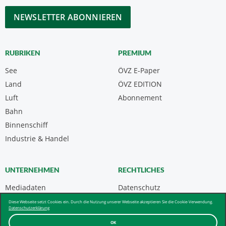
*
CAPTCHA
RUBRIKEN
PREMIUM
See
ÖVZ E-Paper
Land
ÖVZ EDITION
Luft
Abonnement
Bahn
Binnenschiff
Industrie & Handel
UNTERNEHMEN
RECHTLICHES
Mediadaten
Datenschutz
Kontakt
Impressum
Diese Webseite setzt Cookies ein. Durch die Nutzung unserer Webseite akzeptieren Sie die Cookie-Verwendung.
Datenschutzerklärung
Über uns & AGB
OK