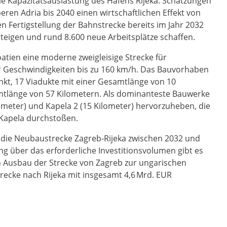
olle Kapazitätsauslastung des Hafens Rijeka. Schätzungen
ren Adria bis 2040 einen wirtschaftlichen Effekt von
en Fertigstellung der Bahnstrecke bereits im Jahr 2032
steigen und rund 8.600 neue Arbeitsplätze schaffen.
atien eine moderne zweigleisige Strecke für
r Geschwindigkeiten bis zu 160 km/h. Das Bauvorhaben
nkt, 17 Viadukte mit einer Gesamtlänge von 10
mtlänge von 57 Kilometern. Als dominanteste Bauwerke
lometer) und Kapela 2 (15 Kilometer) hervorzuheben, die
 Kapela durchstoßen.
e die Neubaustrecke Zagreb-Rijeka zwischen 2032 und
ung über das erforderliche Investitionsvolumen gibt es
n Ausbau der Strecke von Zagreb zur ungarischen
recke nach Rijeka mit insgesamt 4,6 Mrd. EUR