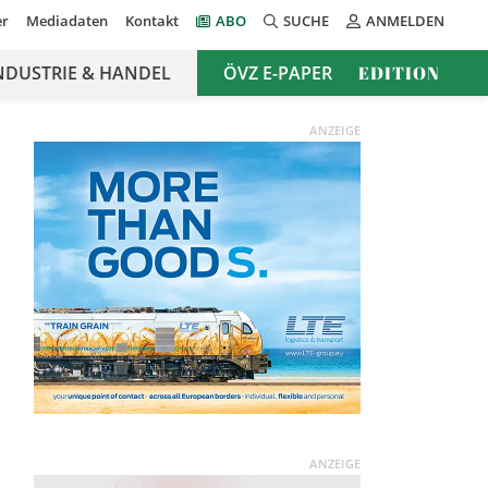
er
Mediadaten
Kontakt
ABO
SUCHE
ANMELDEN
NDUSTRIE & HANDEL
ÖVZ E-PAPER
EDITION
ANZEIGE
ANZEIGE