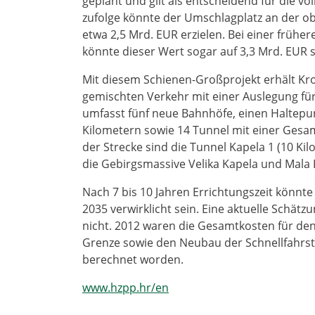
geplant und gilt als entscheidend für die v
zufolge könnte der Umschlagplatz an der obe
etwa 2,5 Mrd. EUR erzielen. Bei einer früher
könnte dieser Wert sogar auf 3,3 Mrd. EUR 
Mit diesem Schienen-Großprojekt erhält Kro
gemischten Verkehr mit einer Auslegung fü
umfasst fünf neue Bahnhöfe, einen Haltepu
Kilometern sowie 14 Tunnel mit einer Gesa
der Strecke sind die Tunnel Kapela 1 (10 Ki
die Gebirgsmassive Velika Kapela und Mala
Nach 7 bis 10 Jahren Errichtungszeit könnt
2035 verwirklicht sein. Eine aktuelle Schätz
nicht. 2012 waren die Gesamtkosten für de
Grenze sowie den Neubau der Schnellfahrst
berechnet worden.
www.hzpp.hr/en