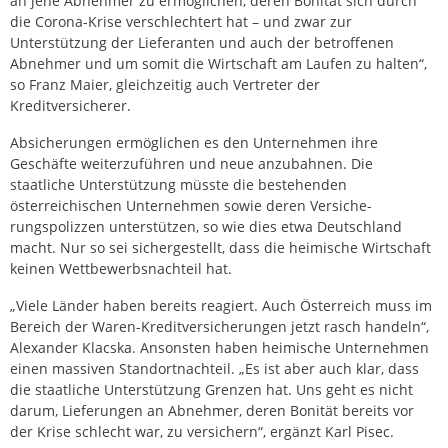
an jene Ab­nehmer zu ermöglichen, deren Bonität sich durch
die Corona-Krise verschlechtert hat – und zwar zur
Unterstützung der Lieferanten und auch der betroffenen
Abnehmer und um somit die Wirtschaft am Laufen zu halten“,
so Franz Maier, gleichzeitig auch Vertreter der
Kreditversicherer.
Absicherungen ermöglichen es den Unternehmen ihre
Geschäfte weiterzuführen und neue anzubahnen. Die
staatliche Unterstützung müsste die bestehen­den
österreichischen Unternehmen sowie deren Ver­siche­
rungspolizzen unterstützen, so wie dies etwa Deutschland
macht. Nur so sei sichergestellt, dass die heimische Wirtschaft
keinen Wettbewerbsnachteil hat.
„Viele Länder haben bereits reagiert. Auch Österreich muss im
Bereich der Waren-Kreditversicherungen jetzt rasch handeln“,
Alexander Klacska. Ansonsten haben heimische Unternehmen
einen massiven Standortnachteil. „Es ist aber auch klar, dass
die staatliche Unter­stützung Gren­zen hat. Uns geht es nicht
darum, Lieferungen an Abnehmer, deren Bonität bereits vor
der Krise schlecht war, zu versichern“, ergänzt Karl Pisec.