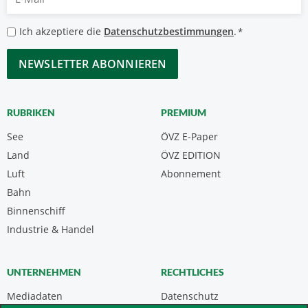
Mail
*
Datenschutzbestimmungen
Ich akzeptiere die
Datenschutzbestimmungen
.
*
*
CAPTCHA
RUBRIKEN
PREMIUM
See
ÖVZ E-Paper
Land
ÖVZ EDITION
Luft
Abonnement
Bahn
Binnenschiff
Industrie & Handel
UNTERNEHMEN
RECHTLICHES
Mediadaten
Datenschutz