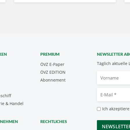
KEN
PREMIUM
NEWSLETTER A
Täglich aktuelle 
ÖVZ E-Paper
ÖVZ EDITION
Vorname
Abonnement
E-
schiff
Mail
rie & Handel
*
Datenschutz
Ich akzeptiere
*
CAPTCHA
RNEHMEN
RECHTLICHES