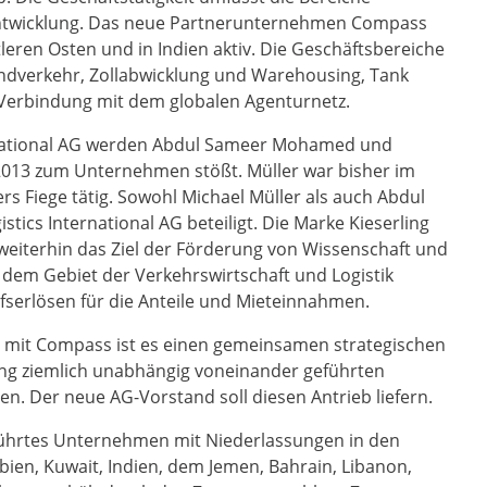
tentwicklung. Das neue Partnerunternehmen Compass
tleren Osten und in Indien aktiv. Die Geschäftsbereiche
andverkehr, Zollabwicklung und Warehousing, Tank
Verbindung mit dem globalen Agenturnetz.
rnational AG werden Abdul Sameer Mohamed und
 2013 zum Unternehmen stößt. Müller war bisher im
s Fiege tätig. Sowohl Michael Müller als auch Abdul
cs International AG beteiligt. Die Marke Kieserling
d weiterhin das Ziel der Förderung von Wissenschaft und
dem Gebiet der Verkehrswirtschaft und Logistik
aufserlösen für die Anteile und Mieteinnahmen.
mit Compass ist es einen gemeinsamen strategischen
ng ziemlich unabhängig voneinander geführten
n. Der neue AG-Vorstand soll diesen Antrieb liefern.
führtes Unternehmen mit Niederlassungen in den
bien, Kuwait, Indien, dem Jemen, Bahrain, Libanon,