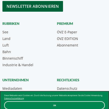
*
CAPTCHA
RUBRIKEN
PREMIUM
See
ÖVZ E-Paper
Land
ÖVZ EDITION
Luft
Abonnement
Bahn
Binnenschiff
Industrie & Handel
UNTERNEHMEN
RECHTLICHES
Mediadaten
Datenschutz
Kontakt
Impressum
Diese Webseite setzt Cookies ein. Durch die Nutzung unserer Webseite akzeptieren Sie die Cookie-Verwendung.
Datenschutzerklärung
Über uns & AGB
OK