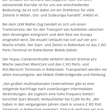
existierende Korridor ist für uns von entscheidender
Bedeutung, da es sich dabei um ein Drehkreuz für viele
Zielorte in Mittel-, Ost- und Südeuropa handelt“, erklärt er.
Bei dem LKW Walter-Zug handelt es sich um einen
Trailerservice, der für den Transport von Autoteilen zwischen
dem Vereinigten Königreich und dem Rest von Europa
eingesetzt wird. Die Anzahl Umläufe hat sich auf vier pro
Woche erhöht. Der Start- und Zielort in Rotterdam ist das C.RO
Ports-Terminal im Rotterdamer Botlek-Gebiet.
Der Hupac-Containershuttle verkehrt derzeit dreimal pro
Woche zwischen WienCont und den C.RO Ports- und
RSC/Bertschi Terminals in Rotterdam. Transportiert werden vor
allem Konsumgüter, wie Möbel, Elektronikgeräte und Kleidung.
„Von großen multinationalen Unternehmen gibt es eine
steigende Nachfrage nach zuverlässigen intermodalen
Verbindungen, die zugleich eine hohe Frequenz bieten“,
berichtet Sjors Bosvelt, Verkaufsleiter bei CLdN Ro-Ro. „Wir
haben in den vergangenen Jahren stark in unsere C.RO Port
Terminals in Rotterdam investiert. Dadurch verfügen wir nun