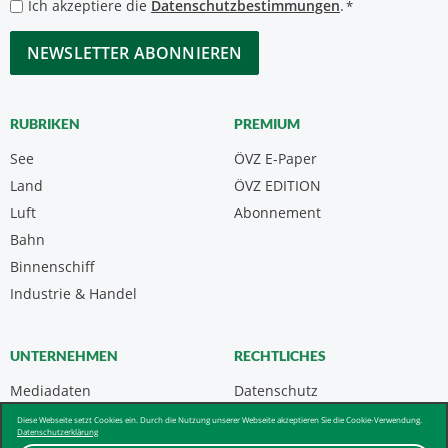
Datenschutzbestimmungen
Ich akzeptiere die
Datenschutzbestimmungen
.
*
*
CAPTCHA
RUBRIKEN
PREMIUM
See
ÖVZ E-Paper
Land
ÖVZ EDITION
Luft
Abonnement
Bahn
Binnenschiff
Industrie & Handel
UNTERNEHMEN
RECHTLICHES
Mediadaten
Datenschutz
Kontakt
Impressum
Diese Webseite setzt Cookies ein. Durch die Nutzung unserer Webseite akzeptieren Sie die Cookie-Verwendung.
Datenschutzerklärung
Über uns & AGB