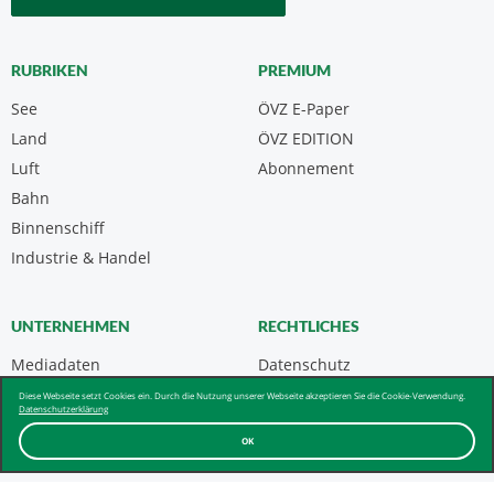
RUBRIKEN
PREMIUM
See
ÖVZ E-Paper
Land
ÖVZ EDITION
Luft
Abonnement
Bahn
Binnenschiff
Industrie & Handel
UNTERNEHMEN
RECHTLICHES
Mediadaten
Datenschutz
Kontakt
Impressum
Diese Webseite setzt Cookies ein. Durch die Nutzung unserer Webseite akzeptieren Sie die Cookie-Verwendung.
Datenschutzerklärung
Über uns & AGB
OK