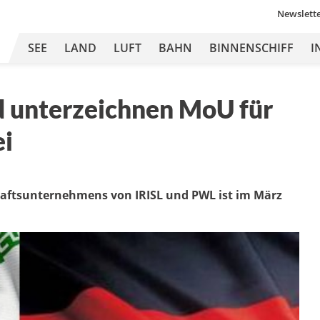
Newslett
SEE
LAND
LUFT
BAHN
BINNENSCHIFF
I
d unterzeichnen MoU für
i
aftsunternehmens von IRISL und PWL ist im März