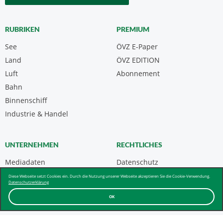
RUBRIKEN
PREMIUM
See
ÖVZ E-Paper
Land
ÖVZ EDITION
Luft
Abonnement
Bahn
Binnenschiff
Industrie & Handel
UNTERNEHMEN
RECHTLICHES
Mediadaten
Datenschutz
Kontakt
Impressum
Diese Webseite setzt Cookies ein. Durch die Nutzung unserer Webseite akzeptieren Sie die Cookie-Verwendung.
Datenschutzerklärung
Über uns & AGB
OK