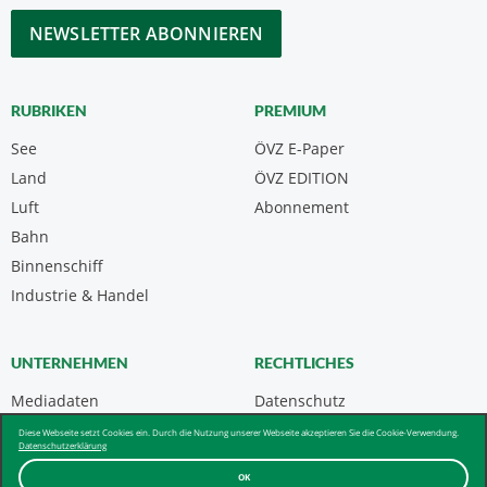
*
CAPTCHA
RUBRIKEN
PREMIUM
See
ÖVZ E-Paper
Land
ÖVZ EDITION
Luft
Abonnement
Bahn
Binnenschiff
Industrie & Handel
UNTERNEHMEN
RECHTLICHES
Mediadaten
Datenschutz
Kontakt
Impressum
Diese Webseite setzt Cookies ein. Durch die Nutzung unserer Webseite akzeptieren Sie die Cookie-Verwendung.
Datenschutzerklärung
Über uns & AGB
OK