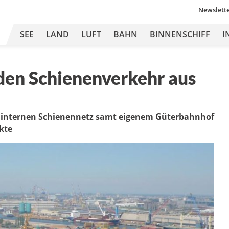
Newslett
SEE
LAND
LUFT
BAHN
BINNENSCHIFF
I
den Schienenverkehr aus
n internen Schienennetz samt eigenem Güterbahnhof
kte