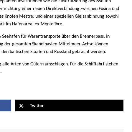
eplanten Investitionen wie die Elektrifizierung des zweiten
Einrichtung einer neuen Direktverbindung zwischen Fusina und
s Knoten Mestre; und einer speziellen Gleisanbindung sowohl
ark im Hafenareal ex-Montefibre.
e Seehafen
für Warentransporte über den Brennerpass. In
ng der gesamten Skandinavien-Mittelmeer-Achse können
, den baltischen Staaten und Russland gebracht werden.
alle Arten von Gütern umschlagen. Für die Schifffahrt stehen
.
Twitter