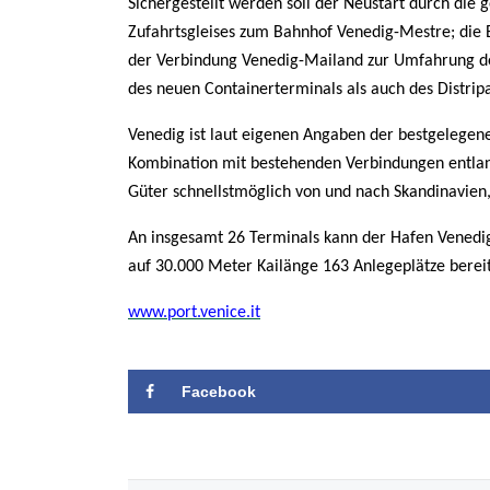
Sichergestellt werden soll der Neustart durch die g
Zufahrtsgleises zum Bahnhof Venedig-Mestre; die 
der Verbindung Venedig-Mailand zur Umfahrung de
des neuen Containerterminals als auch des Distrip
Venedig ist laut eigenen Angaben
der bestgelegen
Kombination mit bestehenden Verbindungen entla
Güter schnellstmöglich von und nach Skandinavien
An insgesamt 26 Terminals kann der Hafen Venedig 
auf 30.000 Meter Kailänge 163 Anlegeplätze bereit
www.port.venice.it
Facebook