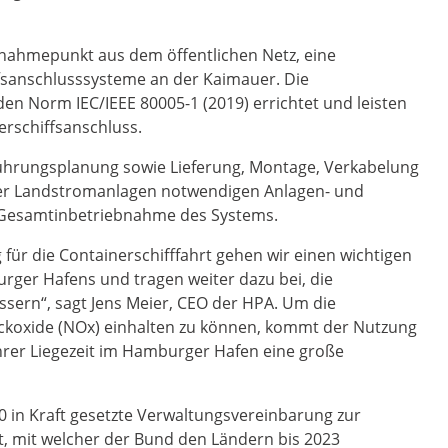
tnahmepunkt aus dem öffentlichen Netz, eine
ffsanschlusssysteme an der Kaimauer. Die
n Norm IEC/IEEE 80005-1 (2019) errichtet und leisten
erschiffsanschluss.
führungsplanung sowie Lieferung, Montage, Verkabelung
 der Landstromanlagen notwendigen Anlagen- und
e Gesamtinbetriebnahme des Systems.
ür die Containerschifffahrt gehen wir einen wichtigen
rger Hafens und tragen weiter dazu bei, die
essern“, sagt Jens Meier, CEO der HPA. Um die
Stickoxide (NOx) einhalten zu können, kommt der Nutzung
rer Liegezeit im Hamburger Hafen eine große
 in Kraft gesetzte Verwaltungsvereinbarung zur
, mit welcher der Bund den Ländern bis 2023