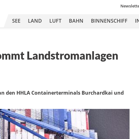
Newslett
SEE
LAND
LUFT
BAHN
BINNENSCHIFF
I
ommt Landstromanlagen
 an den HHLA Containerterminals Burchardkai und