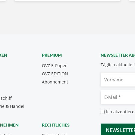
KEN
PREMIUM
NEWSLETTER A
Täglich aktuelle 
ÖVZ E-Paper
ÖVZ EDITION
Vorname
Abonnement
E-
schiff
Mail
rie & Handel
*
Datenschutz
Ich akzeptiere
*
CAPTCHA
RNEHMEN
RECHTLICHES