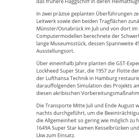
das frühere Flaggschiff in deren Heimatflu
In zwei präzise geplanten Überführungen ze
Leitwerk sowie den beiden Tragflächen zu
Münster/Osnabrück im Juli und von dort im 
Computermodellen berechnete der Schwerlas
lange Museumsstück, dessen Spannweite 45 
Ausstellungsort.
Über eineinhalb Jahre planten die GST-Expe
Lockheed Super Star, die 1957 zur Flotte der
der Lufthansa Technik in Hamburg restauri
darauffolgenden Simulation des Projekts a
diesen akribischen Vorbereitungsmaßnahm
Die Transporte Mitte Juli und Ende August wu
nachts durchgeführt, um die Beeinträchtig
die Allgemeinheit so gering wie möglich zu 
1649A Super Star kamen Kesselbrücken und 
Lkw zum Einsatz.