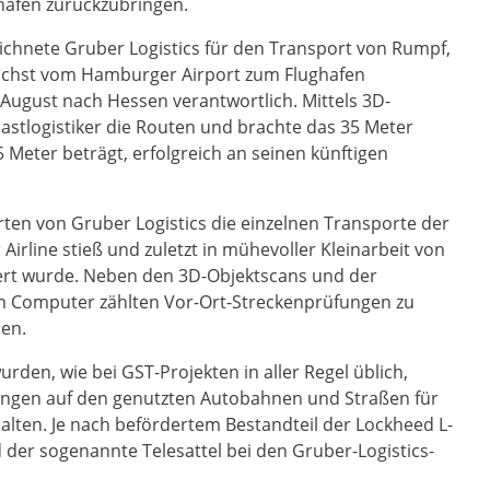
ghafen zurückzubringen.
ichnete Gruber Logistics für den Transport von Rumpf,
nächst vom Hamburger Airport zum Flughafen
August nach Hessen verantwortlich. Mittels 3D-
tlogistiker die Routen und brachte das 35 Meter
Meter beträgt, erfolgreich an seinen künftigen
rten von Gruber Logistics die einzelnen Transporte der
 Airline stieß und zuletzt in mühevoller Kleinarbeit von
ert wurde. Neben den 3D-Objektscans und der
m Computer zählten Vor-Ort-Streckenprüfungen zu
en.
rden, wie bei GST-Projekten in aller Regel üblich,
ungen auf den genutzten Autobahnen und Straßen für
halten. Je nach befördertem Bestandteil der Lockheed L-
der sogenannte Telesattel bei den Gruber-Logistics-