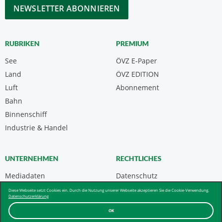
CAPTCHA
RUBRIKEN
PREMIUM
See
ÖVZ E-Paper
Land
ÖVZ EDITION
Luft
Abonnement
Bahn
Binnenschiff
Industrie & Handel
UNTERNEHMEN
RECHTLICHES
Mediadaten
Datenschutz
Kontakt
Impressum
Diese Webseite setzt Cookies ein. Durch die Nutzung unserer Webseite akzeptieren Sie die Cookie-Verwendung.
Datenschutzerklärung
Über uns & AGB
OK