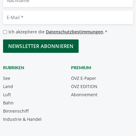
E-
Mail
*
Datenschutzbestimmungen
Ich akzeptiere die
Datenschutzbestimmungen
.
*
*
CAPTCHA
RUBRIKEN
PREMIUM
See
ÖVZ E-Paper
Land
ÖVZ EDITION
Luft
Abonnement
Bahn
Binnenschiff
Industrie & Handel