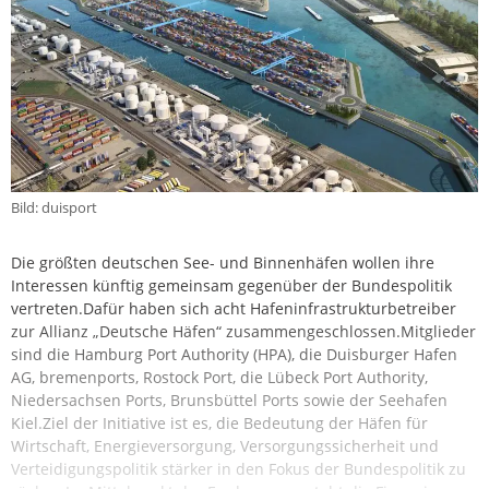
Bild: duisport
Die größten deutschen See- und Binnenhäfen wollen ihre
Interessen künftig gemeinsam gegenüber der Bundespolitik
vertreten.Dafür haben sich acht Hafeninfrastrukturbetreiber
zur Allianz „Deutsche Häfen“ zusammengeschlossen.Mitglieder
sind die Hamburg Port Authority (HPA), die Duisburger Hafen
AG, bremenports, Rostock Port, die Lübeck Port Authority,
Niedersachsen Ports, Brunsbüttel Ports sowie der Seehafen
Kiel.Ziel der Initiative ist es, die Bedeutung der Häfen für
Wirtschaft, Energieversorgung, Versorgungssicherheit und
Verteidigungspolitik stärker in den Fokus der Bundespolitik zu