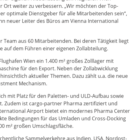
vor Ort weiter zu verbessern. „Wir möchten der Top-
r optimale Dienstgeber für alle Mitarbeitenden sein“,
inn neuer Leiter des Büros am Vienna International
r Team aus 60 Mitarbeitenden. Bei deren Tätigkeit liegt
e auf dem Führen einer eigenen Zollabteilung.
 Flughafen Wien ein 1.400 m² großes Zolllager mit
schine für den Export. Neben der Zollabwicklung
insichtlich aktueller Themen. Dazu zählt u.a. die neue
ustment Mechanism.
ch mit Platz für den Paletten- und ULD-Aufbau sowie
 Zudem ist cargo-partner Pharma zertifiziert und
ternational Airport bietet ein modernes Pharma Center
fekte Bedingungen für das Umladen und Cross-Docking
200 m² großen Umschlagsfläche.
chentliche Sammelverkehre aus Indien, USA, Nordost-