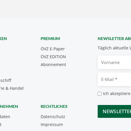
KEN
PREMIUM
NEWSLETTER A
Täglich aktuelle 
ÖVZ E-Paper
ÖVZ EDITION
Vorname
Abonnement
E-
schiff
Mail
rie & Handel
*
Datenschutz
Ich akzeptiere
*
CAPTCHA
RNEHMEN
RECHTLICHES
daten
Datenschutz
t
Impressum