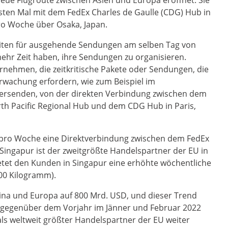
eue Flugroute zwischen Asien und Europa eröffnet. Sie
sten Mal mit dem FedEx Charles de Gaulle (CDG) Hub in
ro Woche über Osaka, Japan.
Zeiten für ausgehende Sendungen am selben Tag von
hr Zeit haben, ihre Sendungen zu organisieren.
rnehmen, die zeitkritische Pakete oder Sendungen, die
rwachung erfordern, wie zum Beispiel im
versenden, von der direkten Verbindung zwischen dem
rth Pacific Regional Hub und dem CDG Hub in Paris,
 pro Woche eine Direktverbindung zwischen dem FedEx
Singapur ist der zweitgrößte Handelspartner der EU in
etet den Kunden in Singapur eine erhöhte wöchentliche
000 Kilogramm).
ina und Europa auf 800 Mrd. USD, und dieser Trend
nt gegenüber dem Vorjahr im Jänner und Februar 2022
als weltweit größter Handelspartner der EU weiter