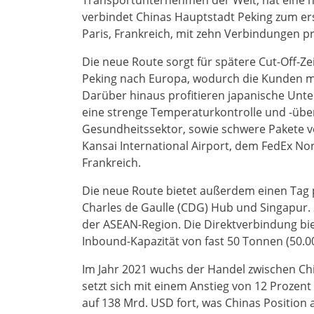
Transportunternehmen der Welt, hat eine n
verbindet Chinas Hauptstadt Peking zum er
Paris, Frankreich, mit zehn Verbindungen p
Die neue Route sorgt für spätere Cut-Off-
Peking nach Europa, wodurch die Kunden me
Darüber hinaus profitieren japanische Unte
eine strenge Temperaturkontrolle und -übe
Gesundheitssektor, sowie schwere Pakete 
Kansai International Airport, dem FedEx No
Frankreich.
Die neue Route bietet außerdem einen Tag
Charles de Gaulle (CDG) Hub und Singapur. 
der ASEAN-Region. Die Direktverbindung bi
Inbound-Kapazität von fast 50 Tonnen (50.
Im Jahr 2021 wuchs der Handel zwischen Ch
setzt sich mit einem Anstieg von 12 Proze
auf 138 Mrd. USD fort, was Chinas Position 