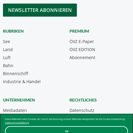
*
CAPTCHA
RUBRIKEN
PREMIUM
See
ÖVZ E-Paper
Land
ÖVZ EDITION
Luft
Abonnement
Bahn
Binnenschiff
Industrie & Handel
UNTERNEHMEN
RECHTLICHES
Mediadaten
Datenschutz
Kontakt
Impressum
Diese Webseite setzt Cookies ein. Durch die Nutzung unserer Webseite akzeptieren Sie die Cookie-Verwendung.
Datenschutzerklärung
Über uns & AGB
OK