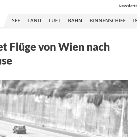
Newslett
SEE
LAND
LUFT
BAHN
BINNENSCHIFF
I
et Flüge von Wien nach
use