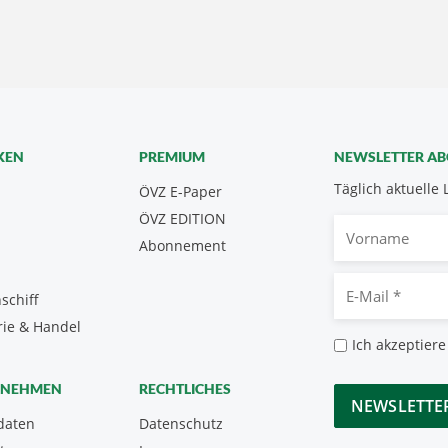
KEN
PREMIUM
NEWSLETTER A
Täglich aktuelle 
ÖVZ E-Paper
ÖVZ EDITION
Vorname
Abonnement
E-
schiff
Mail
rie & Handel
*
Datenschutz
Ich akzeptiere
*
CAPTCHA
RNEHMEN
RECHTLICHES
daten
Datenschutz