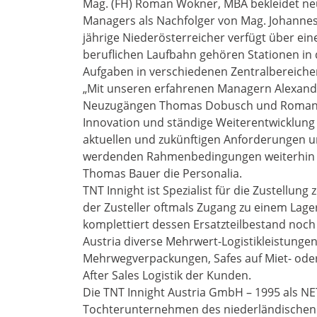
Mag. (FH) Roman Wokner, MBA bekleidet neu
Managers als Nachfolger von Mag. Johannes
jährige Niederösterreicher verfügt über ei
beruflichen Laufbahn gehören Stationen in 
Aufgaben in verschiedenen Zentralbereichen
„Mit unseren erfahrenen Managern Alexande
Neuzugängen Thomas Dobusch und Roman W
Innovation und ständige Weiterentwicklung 
aktuellen und zukünftigen Anforderungen un
werdenden Rahmenbedingungen weiterhin erf
Thomas Bauer die Personalia.
TNT Innight ist Spezialist für die Zustellu
der Zusteller oftmals Zugang zu einem Lag
komplettiert dessen Ersatzteilbestand noch
Austria diverse Mehrwert-Logistikleistunge
Mehrwegverpackungen, Safes auf Miet- oder
After Sales Logistik der Kunden.
Die TNT Innight Austria GmbH – 1995 als NET
Tochterunternehmen des niederländischen