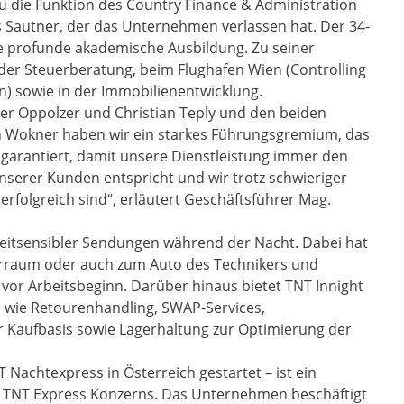
 die Funktion des Country Finance & Administration
 Sautner, der das Unternehmen verlassen hat. Der 34-
ne profunde akademische Ausbildung. Zu seiner
der Steuerberatung, beim Flughafen Wien (Controlling
) sowie in der Immobilienentwicklung.
r Oppolzer und Christian Teply und den beiden
okner haben wir ein starkes Führungsgremium, das
garantiert, damit unsere Dienstleistung immer den
serer Kunden entspricht und wir trotz schwieriger
olgreich sind“, erläutert Geschäftsführer Mag.
ng zeitsensibler Sendungen während der Nacht. Dabei hat
erraum oder auch zum Auto des Technikers und
 vor Arbeitsbeginn. Darüber hinaus bietet TNT Innight
n wie Retourenhandling, SWAP-Services,
 Kaufbasis sowie Lagerhaltung zur Optimierung der
 Nachtexpress in Österreich gestartet – ist ein
 TNT Express Konzerns. Das Unternehmen beschäftigt