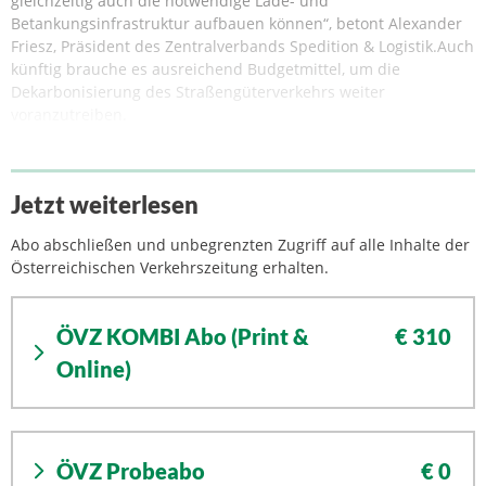
gleichzeitig auch die notwendige Lade- und
Betankungsinfrastruktur aufbauen können“, betont Alexander
Friesz, Präsident des Zentralverbands Spedition & Logistik.Auch
künftig brauche es ausreichend Budgetmittel, um die
Dekarbonisierung des Straßengüterverkehrs weiter
voranzutreiben.
Jetzt weiterlesen
Abo abschließen und unbegrenzten Zugriff auf alle Inhalte der
Österreichischen Verkehrszeitung erhalten.
ÖVZ KOMBI Abo (Print &
€ 310
Online)
ÖVZ Probeabo
€ 0