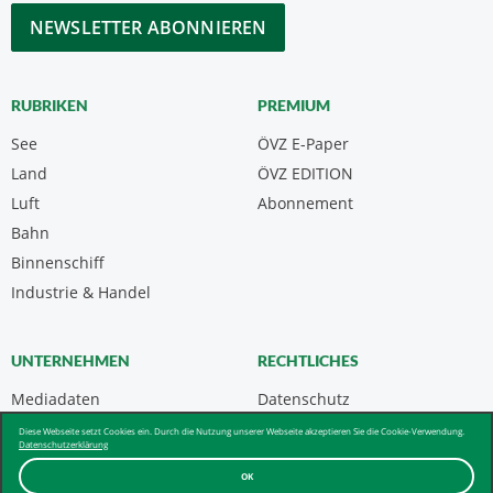
*
CAPTCHA
RUBRIKEN
PREMIUM
See
ÖVZ E-Paper
Land
ÖVZ EDITION
Luft
Abonnement
Bahn
Binnenschiff
Industrie & Handel
UNTERNEHMEN
RECHTLICHES
Mediadaten
Datenschutz
Kontakt
Impressum
Diese Webseite setzt Cookies ein. Durch die Nutzung unserer Webseite akzeptieren Sie die Cookie-Verwendung.
Datenschutzerklärung
Über uns & AGB
OK