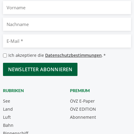
Vorname
Nachname
E-
Mail
*
Datenschutzbestimmungen
Ich akzeptiere die
Datenschutzbestimmungen
.
*
*
CAPTCHA
RUBRIKEN
PREMIUM
See
ÖVZ E-Paper
Land
ÖVZ EDITION
Luft
Abonnement
Bahn
Binnenschiff