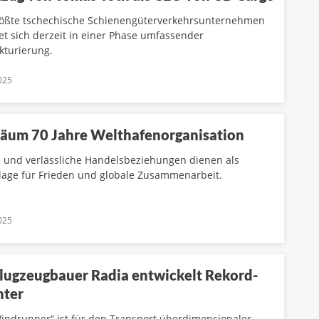
ößte tschechische Schienengüterverkehrsunternehmen
et sich derzeit in einer Phase umfassender
kturierung.
025
läum 70 Jahre Welthafenorganisation
 und verlässliche Handelsbeziehungen dienen als
age für Frieden und globale Zusammenarbeit.
025
lugzeugbauer Radia entwickelt Rekord-
hter
indrunner“ ist für den Transport überdimensionaler