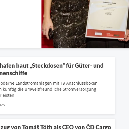
hafen baut „Steckdosen“ für Güter- und
nenschiffe
moderne Landstromanlagen mit 19 Anschlussboxen
 künftig die umweltfreundliche Stromversorgung
leisten.
025
zug von Tomáš Tóth als CEO von ČD Cargo