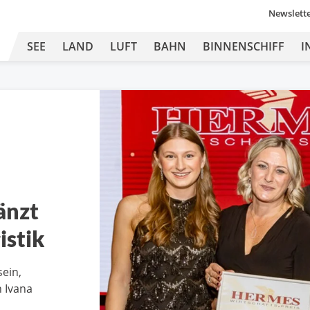
Newslett
SEE
LAND
LUFT
BAHN
BINNENSCHIFF
I
änzt
istik
sein,
h Ivana