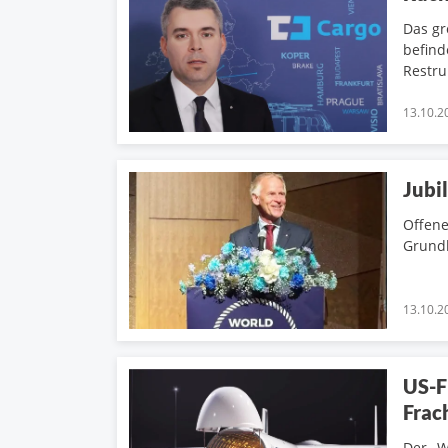
Das gr
befind
Restru
13.10.2
Jubi
Offene
Grundl
13.10.2
US-F
Frac
Der „W