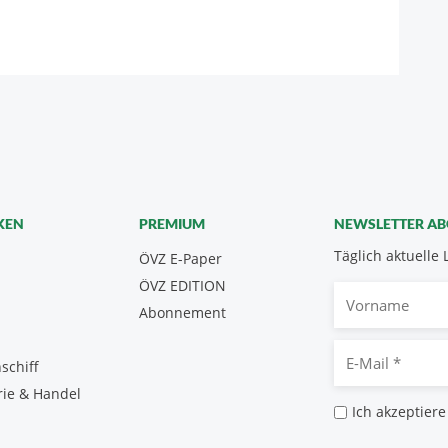
KEN
PREMIUM
NEWSLETTER A
Täglich aktuelle 
ÖVZ E-Paper
ÖVZ EDITION
Vorname
Abonnement
E-
schiff
Mail
rie & Handel
*
Datenschutz
Ich akzeptiere
*