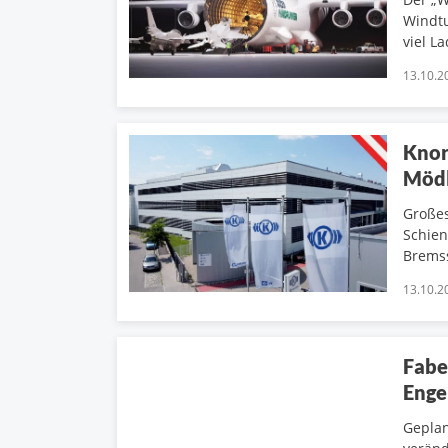
Windtu
viel L
13.10.2
Knor
Mödl
Großes
Schie
Brems
13.10.2
Fabe
Enge
Geplan