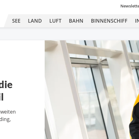
Newslett
SEE
LAND
LUFT
BAHN
BINNENSCHIFF
I
die
l
tweiten
ding,