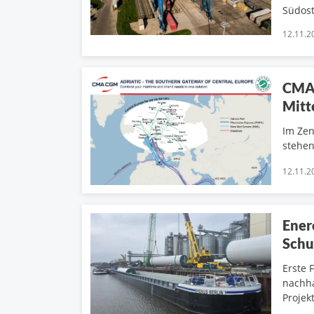
Südos
12.11.2
CMA 
Mitt
Im Zen
stehen
12.11.2
Ener
Schu
Erste 
nachha
Projekt