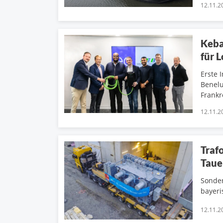
12.11.2
Keba
für L
Erste 
Benelu
Frankr
12.11.2
Traf
Taue
Sonder
bayeri
12.11.2