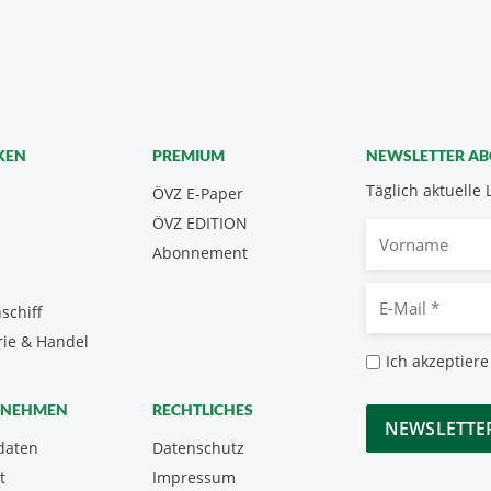
KEN
PREMIUM
NEWSLETTER A
Täglich aktuelle 
ÖVZ E-Paper
ÖVZ EDITION
Vorname
Abonnement
E-
schiff
Mail
rie & Handel
*
Datenschutz
Ich akzeptiere
*
CAPTCHA
RNEHMEN
RECHTLICHES
daten
Datenschutz
t
Impressum