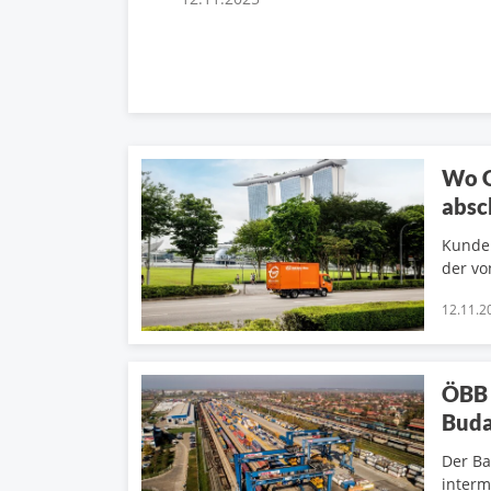
Wo G
absc
Kunden
der vo
12.11.2
ÖBB 
Buda
Der Ba
interm