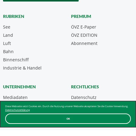
RUBRIKEN
PREMIUM
See
ÖVZ E-Paper
Land
ÖVZ EDITION
Luft
Abonnement
Bahn
Binnenschiff
Industrie & Handel
UNTERNEHMEN
RECHTLICHES
Mediadaten
Datenschutz
Kontakt
Impressum
Diese Webseite setzt Cookies ein. Durch die Nutzung unserer Webseite akzeptieren Sie die Cookie-Verwendung.
Datenschutzerklärung
Über uns & AGB
OK