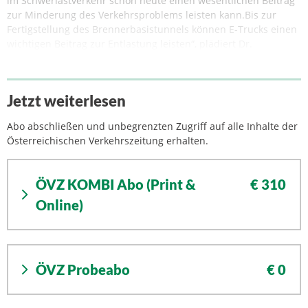
im Schwerlastverkehr schon heute einen wesentlichen Beitrag
zur Minderung des Verkehrsproblems leisten kann.Bis zur
Fertigstellung des Brennerbasistunnels können E-Trucks einen
wichtigen Beitrag zur Entlastung leisten“, plädiert Dr.
Jetzt weiterlesen
Abo abschließen und unbegrenzten Zugriff auf alle Inhalte der
Österreichischen Verkehrszeitung erhalten.
ÖVZ KOMBI Abo (Print &
€ 310
Online)
ÖVZ Probeabo
€ 0