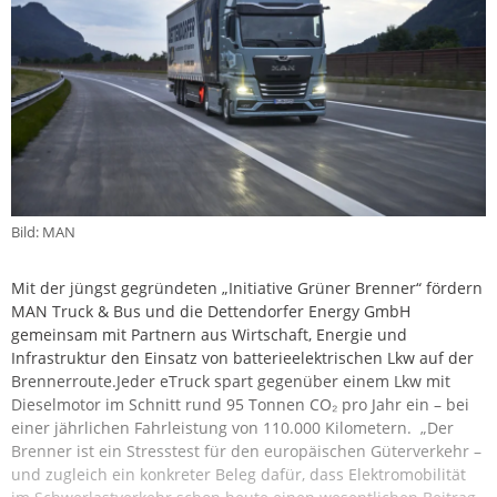
Bild: MAN
Mit der jüngst gegründeten „Initiative Grüner Brenner“ fördern
MAN Truck & Bus und die Dettendorfer Energy GmbH
gemeinsam mit Partnern aus Wirtschaft, Energie und
Infrastruktur den Einsatz von batterieelektrischen Lkw auf der
Brennerroute.Jeder eTruck spart gegenüber einem Lkw mit
Dieselmotor im Schnitt rund 95 Tonnen CO₂ pro Jahr ein – bei
einer jährlichen Fahrleistung von 110.000 Kilometern. „Der
Brenner ist ein Stresstest für den europäischen Güterverkehr –
und zugleich ein konkreter Beleg dafür, dass Elektromobilität