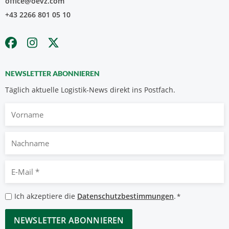
office@oevz.com
+43 2266 801 05 10
NEWSLETTER ABONNIEREN
Täglich aktuelle Logistik-News direkt ins Postfach.
Vorname
Nachname
E-
Mail
*
Datenschutzbestimmungen
Ich akzeptiere die
Datenschutzbestimmungen
.
*
*
CAPTCHA