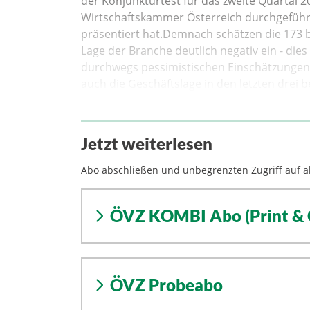
der Konjunkturtest für das zweite Quartal 
Wirtschaftskammer Österreich durchgeführ
präsentiert hat.Demnach schätzen die 173 
Lage der Branche deutlich negativ ein - dies
durchwegs pessimistischen Einschätzungen 
auch die Geschäftslage in den letzten dre
Jetzt weiterlesen
Abo abschließen und unbegrenzten Zugriff auf al
ÖVZ KOMBI Abo (Print & 
ÖVZ Probeabo