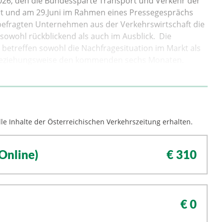
2026, den die Bundessparte Transport und Verkehr der
t und am 29.Juni im Rahmen eines Pressegesprächs
befragten Unternehmen aus der Verkehrswirtschaft die
 sowohl rückblickend als auch im Ausblick. Die
betreffen sowohl die Nachfragesituation im Markt als
i beziehungsweise den kommenden sechs Monaten.
le Inhalte der Österreichischen Verkehrszeitung erhalten.
Online)
€ 310
€ 0