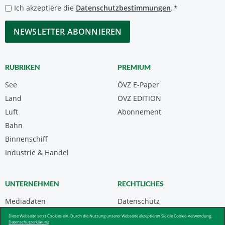
*
Datenschutzbestimmungen
Ich akzeptiere die
Datenschutzbestimmungen
.
*
*
CAPTCHA
RUBRIKEN
PREMIUM
See
ÖVZ E-Paper
Land
ÖVZ EDITION
Luft
Abonnement
Bahn
Binnenschiff
Industrie & Handel
UNTERNEHMEN
RECHTLICHES
Mediadaten
Datenschutz
Kontakt
Impressum
Diese Webseite setzt Cookies ein. Durch die Nutzung unserer Webseite akzeptieren Sie die Cookie-Verwendung.
Datenschutzerklärung