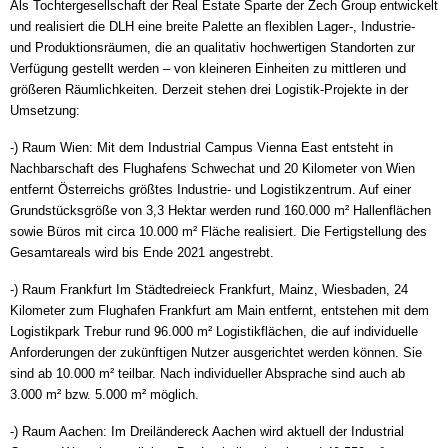
Als Tochtergesellschaft der Real Estate Sparte der Zech Group entwickelt
und realisiert die DLH eine breite Palette an flexiblen Lager-, Industrie-
und Produktionsräumen, die an qualitativ hochwertigen Standorten zur
Verfügung gestellt werden – von kleineren Einheiten zu mittleren und
größeren Räumlichkeiten. Derzeit stehen drei Logistik-Projekte in der
Umsetzung:
-) Raum Wien: Mit dem Industrial Campus Vienna East entsteht in
Nachbarschaft des Flughafens Schwechat und 20 Kilometer von Wien
entfernt Österreichs größtes Industrie- und Logistikzentrum. Auf einer
Grundstücksgröße von 3,3 Hektar werden rund 160.000 m² Hallenflächen
sowie Büros mit circa 10.000 m² Fläche realisiert. Die Fertigstellung des
Gesamtareals wird bis Ende 2021 angestrebt.
-) Raum Frankfurt Im Städtedreieck Frankfurt, Mainz, Wiesbaden, 24
Kilometer zum Flughafen Frankfurt am Main entfernt, entstehen mit dem
Logistikpark Trebur rund 96.000 m² Logistikflächen, die auf individuelle
Anforderungen der zukünftigen Nutzer ausgerichtet werden können. Sie
sind ab 10.000 m² teilbar. Nach individueller Absprache sind auch ab
3.000 m² bzw. 5.000 m² möglich.
-) Raum Aachen: Im Dreiländereck Aachen wird aktuell der Industrial